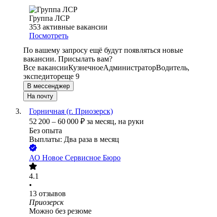
Группа ЛСР
353
активные вакансии
Посмотреть
По вашему запросу ещё будут появляться новые
вакансии. Присылать вам?
Все вакансии
Кузнечное
Администратор
Водитель,
экспедитор
еще 9
В мессенджер
На почту
Горничная (г. Приозерск)
52 200
–
60 000
₽
за месяц,
на руки
Без опыта
Выплаты: Два раза в месяц
АО
Новое Сервисное Бюро
4.1
•
13
отзывов
Приозерск
Можно без резюме