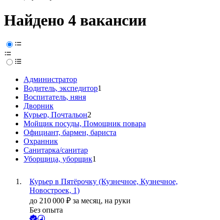
Найдено 4 вакансии
Администратор
Водитель, экспедитор
1
Воспитатель, няня
Дворник
Курьер, Почтальон
2
Мойщик посуды, Помощник повара
Официант, бармен, бариста
Охранник
Санитарка/санитар
Уборщица, уборщик
1
Курьер в Пятёрочку (Кузнечное, Кузнечное,
Новостроек, 1)
до
210 000
₽
за месяц,
на руки
Без опыта