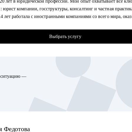
 20 лет в юридической профессии. Мой опыт охватывает все кл
 что такое роль архитектора
: юрист компании, госструктуры, консалтинг и частная практик
ь направления развития ИТ-специалисту
14 лет работала с иностранными компаниями со всего мира, ока
ботать решение/проект, в части архитектуры
ические услуги в России.
ение архитектурной функции
 статей в топовых юридических журналах.
ндшафт и дорожная карта
Выбрать услугу
 карьерного подкаста для юристов Юрист без границ
ансформация
атор юридических фокус-групп
 2 лет занимаюсь карьерным консультированием. Прошла 2 обуче
гу помочь:
изированным программам: Карьерный консультант и Карьерны
тикам, архитекторам, техлидам/тимлидам: развитие в ИТ-архите
тант для юристов.
вка к собеседованиям
ю ситуацию —
дитованный консультант при проекте «Карьера юриста».
екторам, аналитикам: карьерный рост до корпоративного уровн
елеграм-канал об управлении карьерой, являюсь спикером по те
нтам, начинающим ИТ-специалистам: архитектурная проработка
 и развития юристов.
/проекта/работы
ю на английском, немецком, нидерландском и французском язык
ающим/аналитикам/тех руководителям: понимание роли архитек
книги "Проект "Иностранный". Книга для тех, кто устал от
турной функции
ной учебы и хочет получить результат в освоении языков.
я
Федотова
омогу: