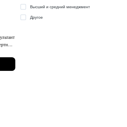
Высший и средний менеджмент
Другое
енные
ития и
ультант
ертные
помочь
е в
а.
а
ься
у на
го