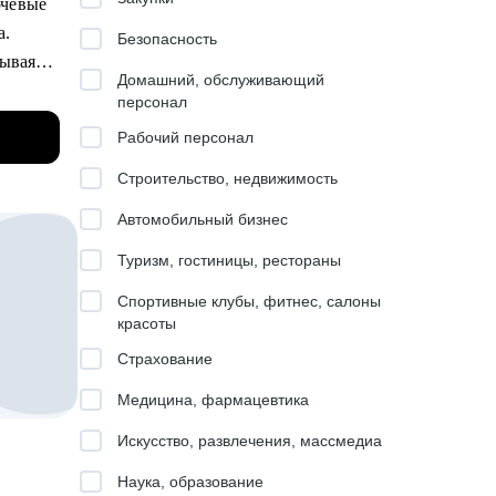
ючевые
а.
Безопасность
зывая
Домашний, обслуживающий
персонал
Рабочий персонал
Строительство, недвижимость
ния по
Автомобильный бизнес
й
ктуре,
Туризм, гостиницы, рестораны
Спортивные клубы, фитнес, салоны
я
ме
красоты
Страхование
ах.
тора,
Медицина, фармацевтика
Искусство, развлечения, массмедиа
Наука, образование