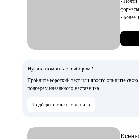
• Почти
• Понять
форматы
• Понят
• Более 
• Прора
им юрид
• Внедр
• Автор
• ИТ-ла
• Автор
• ИТ-тр
• Модер
• Более
Кому мо
специал
Нужна помощь с выбором?
• Анали
консуль
подгото
Пройдите короткий тест или просто опишите сво
• Аккре
• Архит
подберём идеального наставника
• Веду т
• Студе
карьеры
решения
Подберите мне наставника
• Говор
• Начин
• Автор 
архитек
бесконеч
Ксени
С чем п