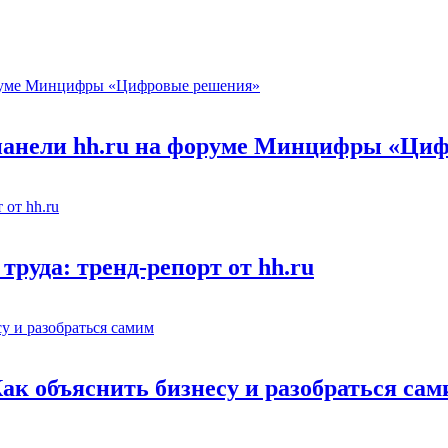
 панели hh.ru на форуме Минцифры «Ци
труда: тренд-репорт от hh.ru
Как объяснить бизнесу и разобраться са