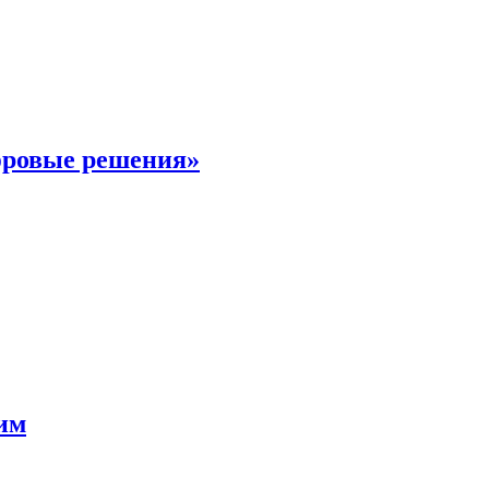
фровые решения»
мим