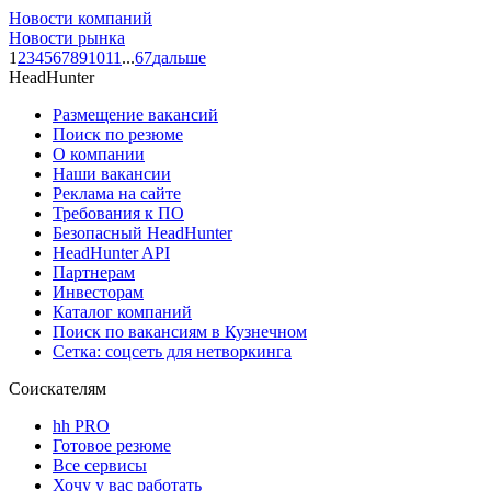
Новости компаний
Новости рынка
1
2
3
4
5
6
7
8
9
10
11
...
67
дальше
HeadHunter
Размещение вакансий
Поиск по резюме
О компании
Наши вакансии
Реклама на сайте
Требования к ПО
Безопасный HeadHunter
HeadHunter API
Партнерам
Инвесторам
Каталог компаний
Поиск по вакансиям в Кузнечном
Сетка: соцсеть для нетворкинга
Соискателям
hh PRO
Готовое резюме
Все сервисы
Хочу у вас работать