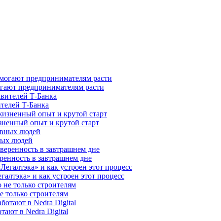
гают предпринимателям расти
ителей Т-Банка
зненный опыт и крутой старт
ных людей
ренность в завтрашнем дне
галтэка» и как устроен этот процесс
е только строителям
ают в Nedra Digital