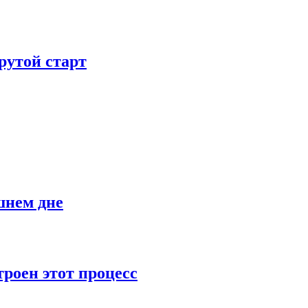
рутой старт
шнем дне
роен этот процесс