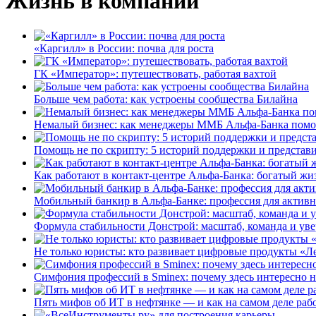
Жизнь в компании
«Каргилл» в России: почва для роста
ГК «Император»: путешествовать, работая вахтой
Больше чем работа: как устроены сообщества Билайна
Немалый бизнес: как менеджеры ММБ Альфа-Банка помо
Помощь не по скрипту: 5 историй поддержки и представ
Как работают в контакт-центре Альфа-Банка: богатый жи
Мобильный банкир в Альфа-Банке: профессия для актив
Формула стабильности Донстрой: масштаб, команда и уве
Не только юристы: кто развивает цифровые продукты «Ле
Симфония профессий в Sminex: почему здесь интересно н
Пять мифов об ИТ в нефтянке — и как на самом деле работ