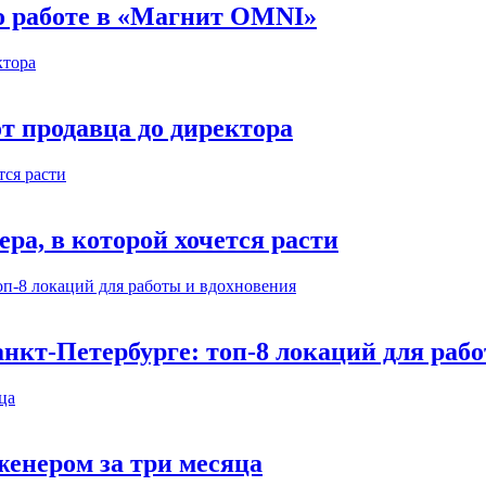
 о работе в «Магнит OMNI»
т продавца до директора
а, в которой хочется расти
нкт-Петербурге: топ-8 локаций для раб
енером за три месяца