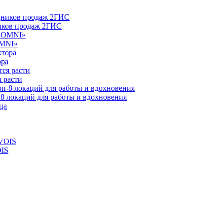
ников продаж 2ГИС
OMNI»
ора
 расти
-8 локаций для работы и вдохновения
OIS