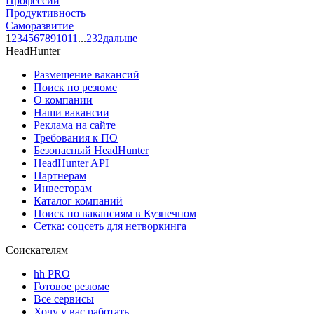
Профессии
Продуктивность
Саморазвитие
1
2
3
4
5
6
7
8
9
10
11
...
232
дальше
HeadHunter
Размещение вакансий
Поиск по резюме
О компании
Наши вакансии
Реклама на сайте
Требования к ПО
Безопасный HeadHunter
HeadHunter API
Партнерам
Инвесторам
Каталог компаний
Поиск по вакансиям в Кузнечном
Сетка: соцсеть для нетворкинга
Соискателям
hh PRO
Готовое резюме
Все сервисы
Хочу у вас работать