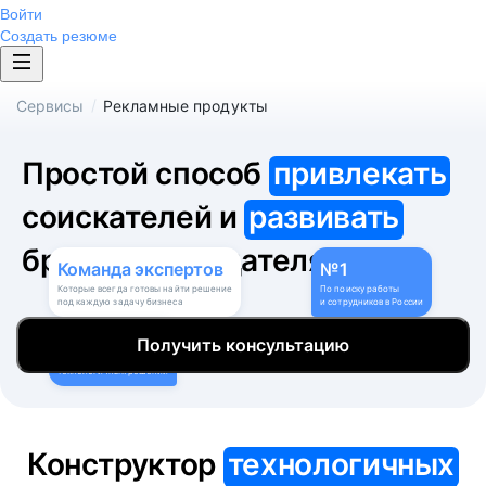
Войти
Создать резюме
/
Сервисы
Рекламные продукты
Простой способ
привлекать
соискателей и
развивать
бренд работодателя
Команда
экспертов
№1
Которые всегда готовы найти решение
По поиску работы
под каждую задачу бизнеса
и сотрудников в России
9
Получить консультацию
Собственных
технологичных решений
Конструктор
технологичных