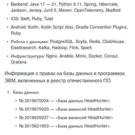
Backend:
Java 17 — 21, Python 3.11, Spring, Hibernate,
Jackson, Jersey, Junit 5, Maven, OpenTelemetry, Skaffold
IOS:
Swift, Ruby, Tuist
Android:
Kotlin, Kotlin Script (kts), Gradle Convention Plugins,
Ruby
Работа с данными:
PostgreSQL, Scylla, Redis, ClickHouse,
Elasticsearch, Kafka, Hadoop, Flink, Spark
Инфраструктура:
Nginx, Ansible, MinIo, Docker, Consul,
Grafana
Информация о правах на базы данных и программах
ЭВМ, включенных в реестр отечественного ПО
Базы данных
№ 2019670024 — «База данных HeadHunter»
№ 2019670023 — «База вакансий HeadHunter»
№ 2018620237 — «База вакансий HeadHunter»
№ 2015621803 — «База данных HeadHunter»