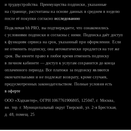
тратите много времени на поиск и вручную поднимаете
и трудоустройства. Преимущества подписки, указанные
резюме
на странице, рассчитаны на основе данных в среднем в неделю
после её покупки согласно
хотите сравнить себя с конкурентами и оценить шансы
исследованию
Подключая hh PRO, вы подтверждаете, что ознакомились
с условиями подписки и согласны с ними. Подписка даёт доступ
к функциям сервиса на срок, указанный при оформлении. Если
не отменить подписку, она автоматически продлится на тот же
срок. Вы имеете право в любое время отменить подписку
в личном кабинете — доступ к услугам сохранится до конца
оплаченного периода. Все платежи за подписку являются
окончательными и не подлежат возврату, кроме случаев,
предусмотренных законодательством. Полные условия есть
в оферте
ООО «Хэдхантер», ОГРН 1067761906805, 125047, г. Москва,
вн. тер. г. Муниципальный округ Тверской, ул. 2-я Брестская,
д. 48, помещ. 25